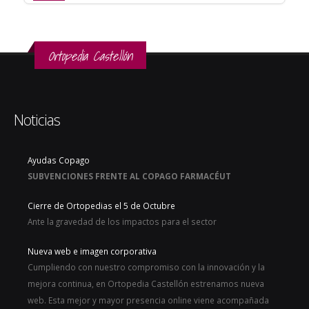
Ortopedia Castellón
Noticias
Ayudas Copago
SUBVENCIONES FRENTE AL COPAGO FARMACÉUT
Cierre de Ortopedias el 5 de Octubre
Ante la gravedad de los impactos para el sector
Nueva web e imagen corporativa
Cumpliendo con nuestro compromiso con la innovación y la
mejora continua, en Ortopedia Castellón estrenamos nueva
web. Esta mejor y mayor presencia online viene acompañada