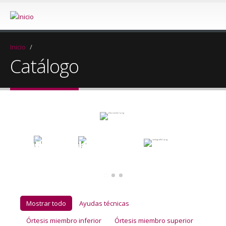
Estudiamos
Inicio
/
Catálogo
SOMOS LIDERES EN
ORTOPEDIA
EN CASTELLÓN, LA EXPERIENCIA NOS ABALA
Mostrar todo
Ayudas técnicas
Órtesis miembro inferior
Órtesis miembro superior